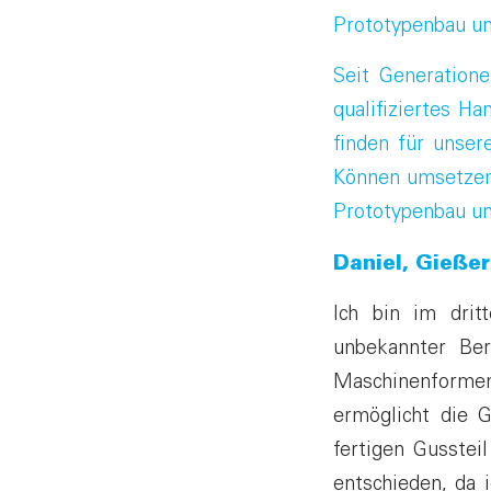
Prototypenbau un
Seit Generatione
qualifiziertes H
finden für unser
Können umsetzen
Prototypenbau un
Daniel, Gieße
Ich bin im drit
unbekannter Ber
Maschinenforme
ermöglicht die 
fertigen Gusstei
entschieden, da 